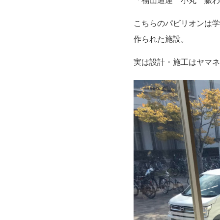
「福山通運 小丸 賑わ
こちらのパビリオンは学
作られた施設。
実は設計・施工はヤマネホ