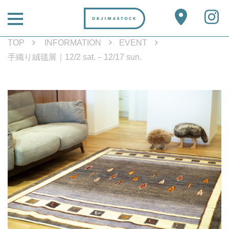
TOP
INFORMATION
EVENT
手織り絨毯展｜12/2 sat.－12/17 sun.