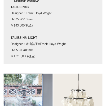
－期間限定 展示商品
TALIESIN®3
Designer：Frank Lloyd Wright
H752×W210mm
￥143,000(税込)
TALIESIN® LIGHT
Designer：永山祐子×Frank Lloyd Wright
H2055×H408mm
￥1,210,000(税込)