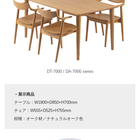
DT-7000 / DA-7000 series
－展示商品
テーブル：W1800×D850×H700mm
チェア：W555×D525×H755mm
樹種：オーク材／ナチュラルオーク色