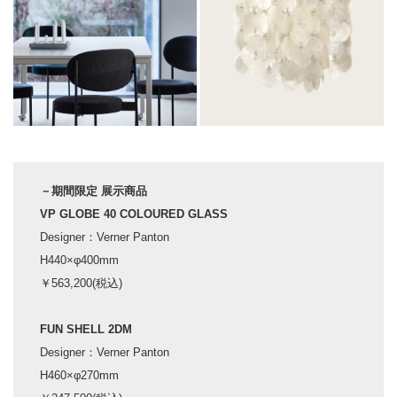
－期間限定 展示商品
VP GLOBE 40 COLOURED GLASS
Designer：Verner Panton
H440×φ400mm
￥563,200(税込)
FUN SHELL 2DM
Designer：Verner Panton
H460×φ270mm