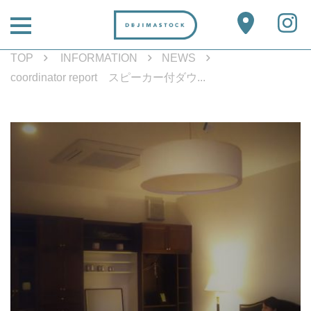
TOP
INFORMATION
NEWS
coordinator report スピーカー付ダウ...